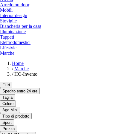
Arredo outdoor
Mobili
Interior design
Stoviglie
Biancheria per la casa
Illuminazione
Tappeti
Elettrodomestici
Lifestyle
Marche
Home
/
Marche
/
HQ-Invento
Filtri
Spedito entro 24 ore
Taglia
Colore
Age Mini
Tipo di prodotto
Sport
Prezzo