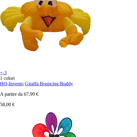
+-3
1 colori
HQ-Invento
Giraffa Bouncing Buddy
A partire da
67,99 €
58,00 €