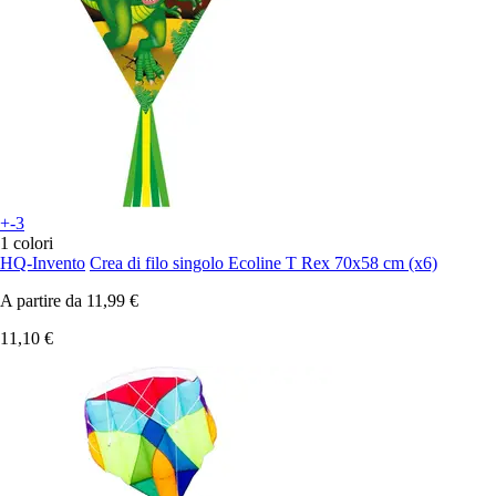
+-3
1 colori
HQ-Invento
Crea di filo singolo Ecoline T Rex 70x58 cm (x6)
A partire da
11,99 €
11,10 €