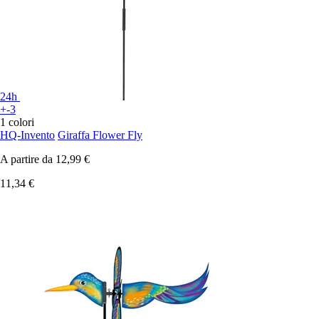
24h
+-3
1 colori
HQ-Invento
Giraffa Flower Fly
A partire da
12,99 €
11,34 €