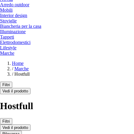
Arredo outdoor
Mobili
Interior design
Stoviglie
Biancheria per la casa
Illuminazione
Tappeti
Elettrodomestici
Lifestyle
Marche
Home
/
Marche
/
Hostfull
Filtri
Vedi il prodotto
Hostfull
Filtri
Vedi il prodotto
Rilevanza