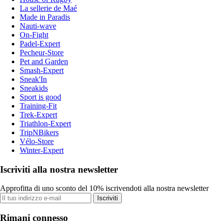
La sellerie de Maé
Made in Paradis
Nauti-wave
On-Fight
Padel-Expert
Pecheur-Store
Pet and Garden
Smash-Expert
Sneak'In
Sneakids
Sport is good
Training-Fit
Trek-Expert
Triathlon-Expert
TripNBikers
Vélo-Store
Winter-Expert
Iscriviti alla nostra newsletter
Approfitta di uno sconto del 10% iscrivendoti alla nostra newsletter
Iscriviti
Rimani connesso