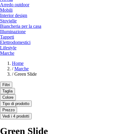
Arredo outdoor
Mobili
Interior design
Stoviglie
Biancheria per la casa
Illuminazione
Tappeti
Elettrodomestici
Lifestyle
Marche
Home
/
Marche
/
Green Slide
Filtri
Taglia
Colore
Tipo di prodotto
Prezzo
Vedi i 4 prodotti
Green Slide