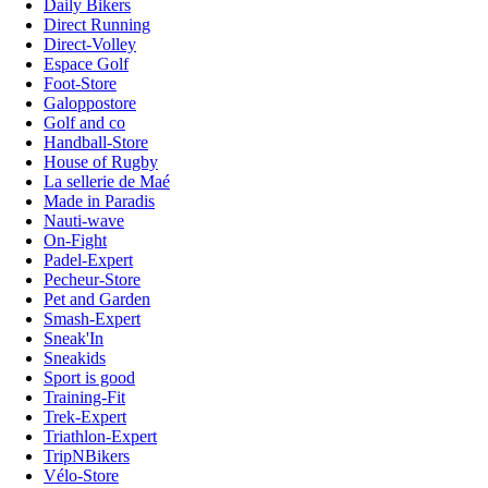
Daily Bikers
Direct Running
Direct-Volley
Espace Golf
Foot-Store
Galoppostore
Golf and co
Handball-Store
House of Rugby
La sellerie de Maé
Made in Paradis
Nauti-wave
On-Fight
Padel-Expert
Pecheur-Store
Pet and Garden
Smash-Expert
Sneak'In
Sneakids
Sport is good
Training-Fit
Trek-Expert
Triathlon-Expert
TripNBikers
Vélo-Store