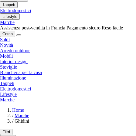
Tappeti
Elettrodomestici
Lifestyle
Marche
Assistenza post-vendita in Francia
Pagamento sicuro
Reso facile
Cerca
Saldi
Novità
Arredo outdoor
Mobili
Interior design
Stoviglie
Biancheria per la casa
Illuminazione
Tappeti
Elettrodomestici
Lifestyle
Marche
Home
/
Marche
/
Ghidini
Filtri