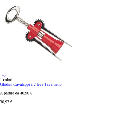
+-3
1 colori
Ghidini
Cavatappi a 2 leve Tavernello
A partire da
40,90 €
30,93 €