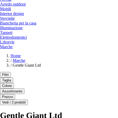
Arredo outdoor
Mobili
Interior design
Stoviglie
Biancheria per la casa
Illuminazione
Tappeti
Elettrodomestici
Lifestyle
Marche
Home
/
Marche
/
Gentle Giant Ltd
Filtri
Taglia
Colore
Assortimento
Prezzo
Vedi i 3 prodotti
Gentle Giant Ltd