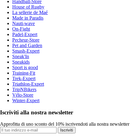
Handball-Store
House of Rugby
La sellerie de Maé
Made in Paradis
Nauti-wave
On-Fight
Padel-Expert
Pecheur-Store
Pet and Garden
Smash-Expert
Sneak'In
Sneakids
Sport is good
Training-Fit
Trek-Expert
Triathlon-Expert
TripNBikers
Vélo-Store
Winter-Expert
Iscriviti alla nostra newsletter
Approfitta di uno sconto del 10% iscrivendoti alla nostra newsletter
Iscriviti