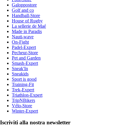
Galoppostore
Golf and co
Handball-Store
House of Rugby
La sellerie de Maé
Made in Paradis
Nauti-wave
On-Fight
Padel-Expert
Pecheur-Store
Pet and Garden
Smash-Expert
Sneak'In
Sneakids
Sport is good
Training-Fit
Trek-Expert
Triathlon-Expert
TripNBikers
Vélo-Store
Winter-Expert
Iscriviti alla nostra newsletter