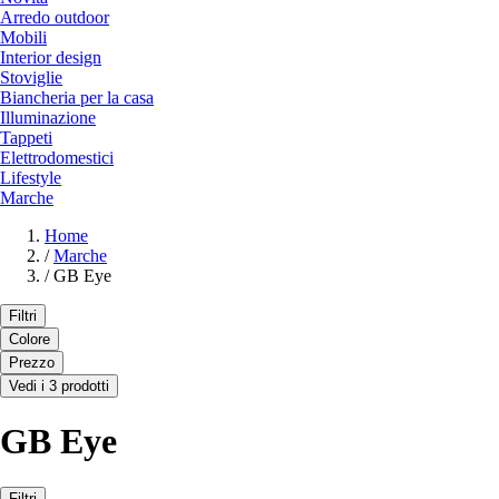
Arredo outdoor
Mobili
Interior design
Stoviglie
Biancheria per la casa
Illuminazione
Tappeti
Elettrodomestici
Lifestyle
Marche
Home
/
Marche
/
GB Eye
Filtri
Colore
Prezzo
Vedi i 3 prodotti
GB Eye
Filtri