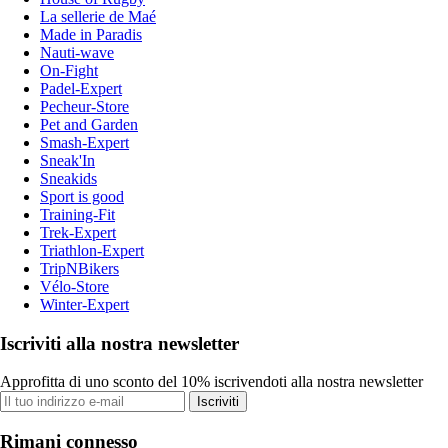
La sellerie de Maé
Made in Paradis
Nauti-wave
On-Fight
Padel-Expert
Pecheur-Store
Pet and Garden
Smash-Expert
Sneak'In
Sneakids
Sport is good
Training-Fit
Trek-Expert
Triathlon-Expert
TripNBikers
Vélo-Store
Winter-Expert
Iscriviti alla nostra newsletter
Approfitta di uno sconto del 10% iscrivendoti alla nostra newsletter
Iscriviti
Rimani connesso