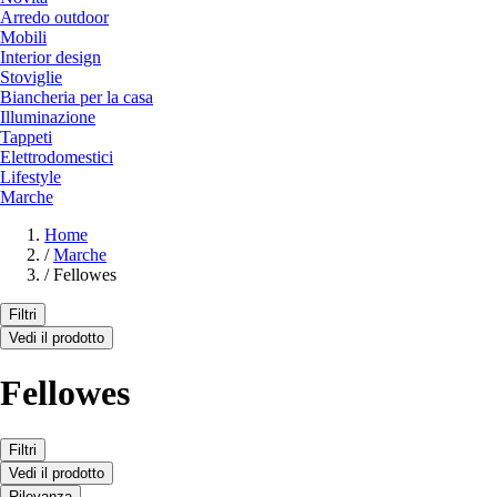
Arredo outdoor
Mobili
Interior design
Stoviglie
Biancheria per la casa
Illuminazione
Tappeti
Elettrodomestici
Lifestyle
Marche
Home
/
Marche
/
Fellowes
Filtri
Vedi il prodotto
Fellowes
Filtri
Vedi il prodotto
Rilevanza