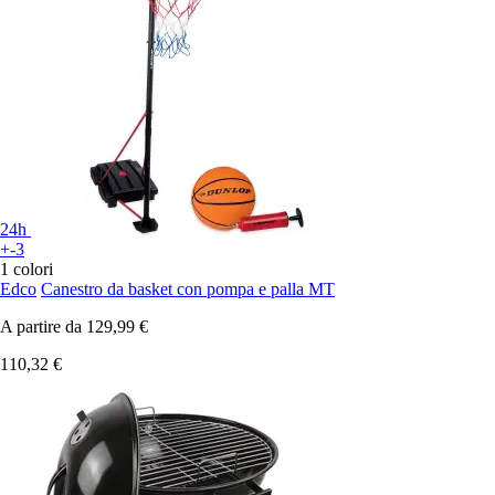
24h
+-3
1 colori
Edco
Canestro da basket con pompa e palla MT
A partire da
129,99 €
110,32 €