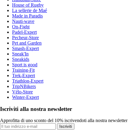
House of Rugby
La sellerie de Maé
Made in Paradis
Nauti-wave
On-Fight
Padel-Expert
Pecheur-Store
Pet and Garden
Smash-Expert
Sneak'In
Sneakids
Sport is good
Training-Fit
Trek-Expert
Triathlon-Expert
TripNBikers
Vélo-Store
Winter-Expert
Iscriviti alla nostra newsletter
Approfitta di uno sconto del 10% iscrivendoti alla nostra newsletter
Iscriviti