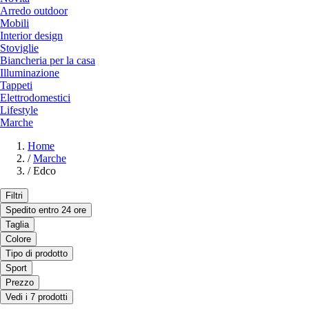
Arredo outdoor
Mobili
Interior design
Stoviglie
Biancheria per la casa
Illuminazione
Tappeti
Elettrodomestici
Lifestyle
Marche
Home
/
Marche
/
Edco
Filtri
Spedito entro 24 ore
Taglia
Colore
Tipo di prodotto
Sport
Prezzo
Vedi i 7 prodotti