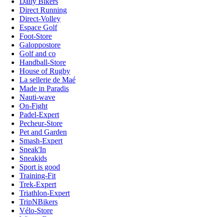
Daily Bikers
Direct Running
Direct-Volley
Espace Golf
Foot-Store
Galoppostore
Golf and co
Handball-Store
House of Rugby
La sellerie de Maé
Made in Paradis
Nauti-wave
On-Fight
Padel-Expert
Pecheur-Store
Pet and Garden
Smash-Expert
Sneak'In
Sneakids
Sport is good
Training-Fit
Trek-Expert
Triathlon-Expert
TripNBikers
Vélo-Store