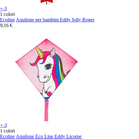
+-3
1 colori
Ecoline
Aquilone per bambini Eddy Jolly Roger
9,16 €
+-3
1 colori
Ecoline
Aquilone Eco Line Eddy Licorne