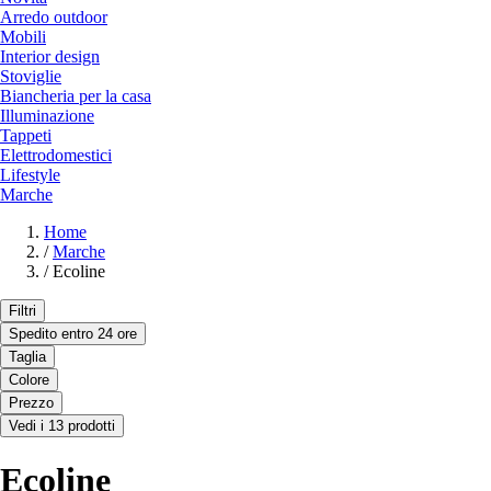
Arredo outdoor
Mobili
Interior design
Stoviglie
Biancheria per la casa
Illuminazione
Tappeti
Elettrodomestici
Lifestyle
Marche
Home
/
Marche
/
Ecoline
Filtri
Spedito entro 24 ore
Taglia
Colore
Prezzo
Vedi i 13 prodotti
Ecoline