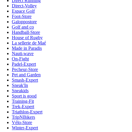
Direct Running
Direct-Volley
Espace Golf
Foot-Store
Galoppostore
Golf and co
Handball-Store
House of Rugby
La sellerie de Maé
Made in Paradis
Nauti-wave
On-Fight
Padel-Expert
Pecheur-Store
Pet and Garden
Smash-Expert
Sneak'In
Sneakids
Sport is good
Training-Fit
Trek-Expert
Triathlon-Expert
TripNBikers
Vélo-Store
Winter-Expert