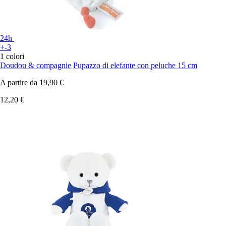
24h
+-3
1 colori
Doudou & compagnie
Pupazzo di elefante con peluche 15 cm
A partire da
19,90 €
12,20 €