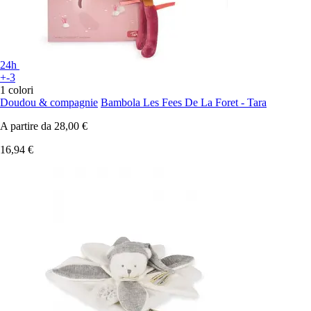
24h
+-3
1 colori
Doudou & compagnie
Bambola Les Fees De La Foret - Tara
A partire da
28,00 €
16,94 €