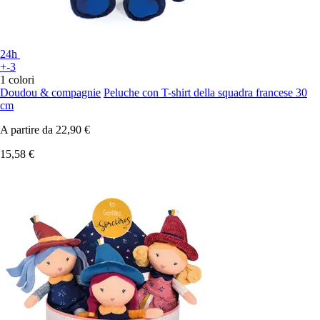
24h
+-3
1 colori
Doudou & compagnie
Peluche con T-shirt della squadra francese 30
cm
A partire da
22,90 €
15,58 €