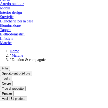
Arredo outdoor
Mobili
Interior design
Stoviglie
Biancheria per la casa
Illuminazione
Tappeti
Elettrodomestici
Lifestyle
Marche
Home
/
Marche
/
Doudou & compagnie
Filtri
Spedito entro 24 ore
Taglia
Colore
Tipo di prodotto
Prezzo
Vedi i 31 prodotti