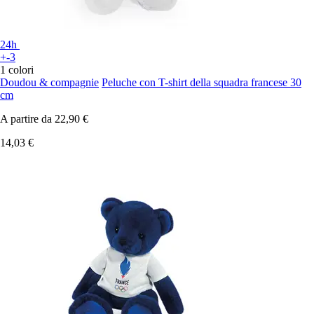
24h
+-3
1 colori
Doudou & compagnie
Peluche con T-shirt della squadra francese 30
cm
A partire da
22,90 €
14,03 €