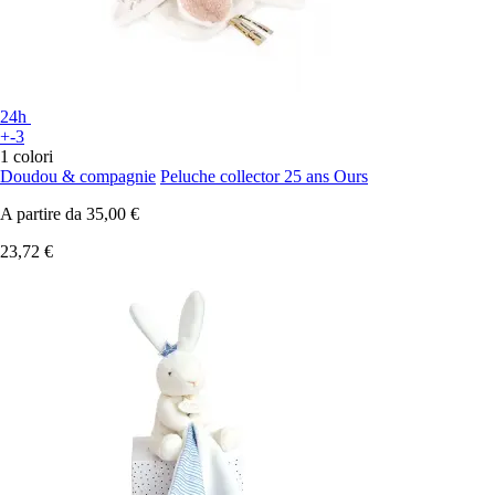
24h
+-3
1 colori
Doudou & compagnie
Peluche collector 25 ans Ours
A partire da
35,00 €
23,72 €