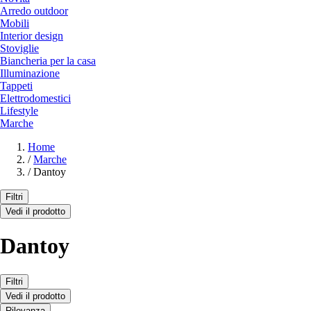
Arredo outdoor
Mobili
Interior design
Stoviglie
Biancheria per la casa
Illuminazione
Tappeti
Elettrodomestici
Lifestyle
Marche
Home
/
Marche
/
Dantoy
Filtri
Vedi il prodotto
Dantoy
Filtri
Vedi il prodotto
Rilevanza