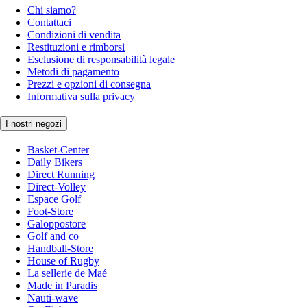
Chi siamo?
Contattaci
Condizioni di vendita
Restituzioni e rimborsi
Esclusione di responsabilità legale
Metodi di pagamento
Prezzi e opzioni di consegna
Informativa sulla privacy
I nostri negozi
Basket-Center
Daily Bikers
Direct Running
Direct-Volley
Espace Golf
Foot-Store
Galoppostore
Golf and co
Handball-Store
House of Rugby
La sellerie de Maé
Made in Paradis
Nauti-wave