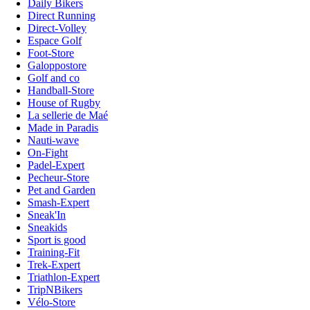
Daily Bikers
Direct Running
Direct-Volley
Espace Golf
Foot-Store
Galoppostore
Golf and co
Handball-Store
House of Rugby
La sellerie de Maé
Made in Paradis
Nauti-wave
On-Fight
Padel-Expert
Pecheur-Store
Pet and Garden
Smash-Expert
Sneak'In
Sneakids
Sport is good
Training-Fit
Trek-Expert
Triathlon-Expert
TripNBikers
Vélo-Store