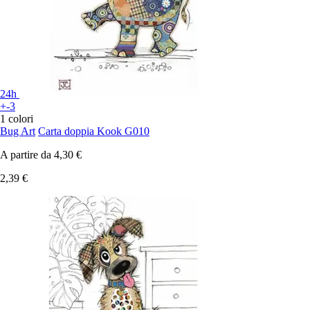
24h
+-3
1 colori
Bug Art
Carta doppia Kook G010
A partire da
4,30 €
2,39 €