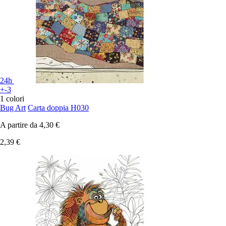
24h
+-3
1 colori
Bug Art
Carta doppia H030
A partire da
4,30 €
2,39 €