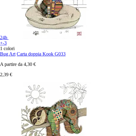
24h
+-3
1 colori
Bug Art
Carta doppia Kook G033
A partire da
4,30 €
2,39 €