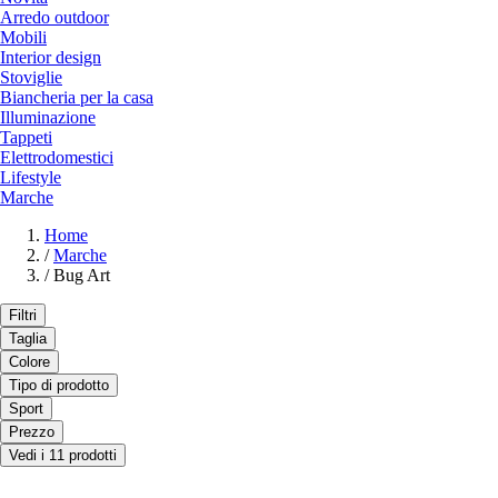
Arredo outdoor
Mobili
Interior design
Stoviglie
Biancheria per la casa
Illuminazione
Tappeti
Elettrodomestici
Lifestyle
Marche
Home
/
Marche
/
Bug Art
Filtri
Taglia
Colore
Tipo di prodotto
Sport
Prezzo
Vedi i 11 prodotti