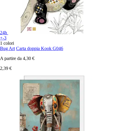
24h
+-3
1 colori
Bug Art
Carta doppia Kook G046
A partire da
4,30 €
2,39 €