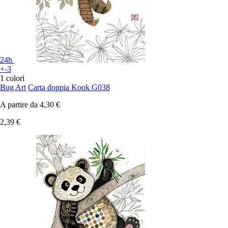
24h
+-3
1 colori
Bug Art
Carta doppia Kook G038
A partire da
4,30 €
2,39 €