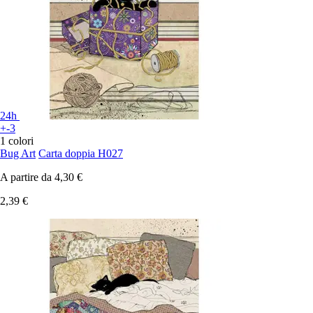
24h
+-3
1 colori
Bug Art
Carta doppia H027
A partire da
4,30 €
2,39 €