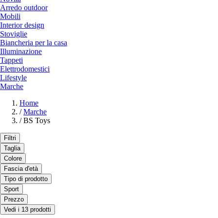
Arredo outdoor
Mobili
Interior design
Stoviglie
Biancheria per la casa
Illuminazione
Tappeti
Elettrodomestici
Lifestyle
Marche
Home
/
Marche
/
BS Toys
Filtri
Taglia
Colore
Fascia d'età
Tipo di prodotto
Sport
Prezzo
Vedi i 13 prodotti