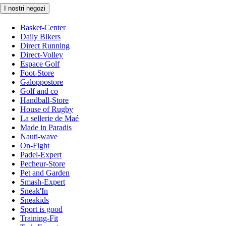
I nostri negozi
Basket-Center
Daily Bikers
Direct Running
Direct-Volley
Espace Golf
Foot-Store
Galoppostore
Golf and co
Handball-Store
House of Rugby
La sellerie de Maé
Made in Paradis
Nauti-wave
On-Fight
Padel-Expert
Pecheur-Store
Pet and Garden
Smash-Expert
Sneak'In
Sneakids
Sport is good
Training-Fit