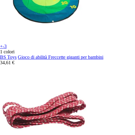
+-3
1 colori
BS Toys
Gioco di abilità Freccette giganti per bambini
34,61 €