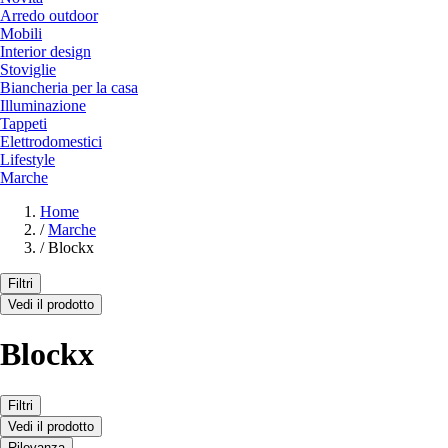
Arredo outdoor
Mobili
Interior design
Stoviglie
Biancheria per la casa
Illuminazione
Tappeti
Elettrodomestici
Lifestyle
Marche
Home
/
Marche
/
Blockx
Filtri
Vedi il prodotto
Blockx
Filtri
Vedi il prodotto
Rilevanza