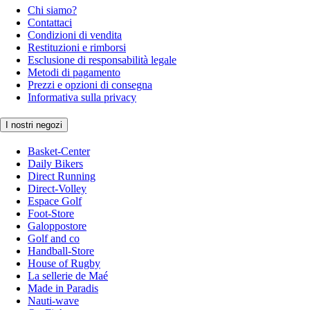
Chi siamo?
Contattaci
Condizioni di vendita
Restituzioni e rimborsi
Esclusione di responsabilità legale
Metodi di pagamento
Prezzi e opzioni di consegna
Informativa sulla privacy
I nostri negozi
Basket-Center
Daily Bikers
Direct Running
Direct-Volley
Espace Golf
Foot-Store
Galoppostore
Golf and co
Handball-Store
House of Rugby
La sellerie de Maé
Made in Paradis
Nauti-wave