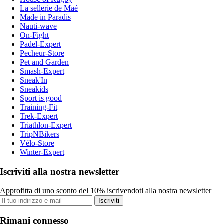
La sellerie de Maé
Made in Paradis
Nauti-wave
On-Fight
Padel-Expert
Pecheur-Store
Pet and Garden
Smash-Expert
Sneak'In
Sneakids
Sport is good
Training-Fit
Trek-Expert
Triathlon-Expert
TripNBikers
Vélo-Store
Winter-Expert
Iscriviti alla nostra newsletter
Approfitta di uno sconto del 10% iscrivendoti alla nostra newsletter
Iscriviti
Rimani connesso