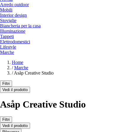
Arredo outdoor
Mobili
Interior design
Stoviglie
Biancheria per la casa
Illuminazione
Tappeti
Elettrodomestici
Lifestyle
Marche
Home
/
Marche
/
Asåp Creative Studio
Filtri
Vedi il prodotto
Asåp Creative Studio
Filtri
Vedi il prodotto
Rilevanza