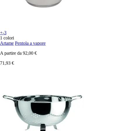
+-3
1 colori
Artame
Pentola a vapore
A partire da
92,00 €
71,93 €