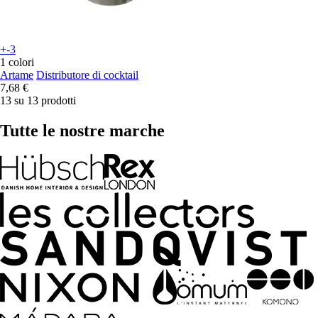
+-3
1 colori
Artame
Distributore di cocktail
7,68 €
13 su 13 prodotti
Tutte le nostre marche