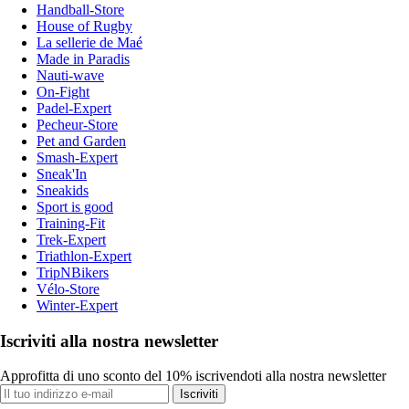
Handball-Store
House of Rugby
La sellerie de Maé
Made in Paradis
Nauti-wave
On-Fight
Padel-Expert
Pecheur-Store
Pet and Garden
Smash-Expert
Sneak'In
Sneakids
Sport is good
Training-Fit
Trek-Expert
Triathlon-Expert
TripNBikers
Vélo-Store
Winter-Expert
Iscriviti alla nostra newsletter
Approfitta di uno sconto del 10% iscrivendoti alla nostra newsletter
Iscriviti