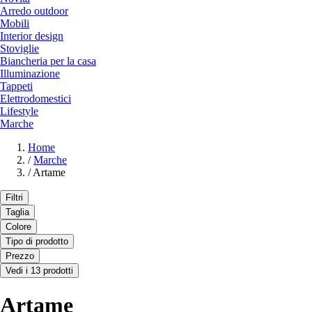
Arredo outdoor
Mobili
Interior design
Stoviglie
Biancheria per la casa
Illuminazione
Tappeti
Elettrodomestici
Lifestyle
Marche
Home
/
Marche
/
Artame
Filtri
Taglia
Colore
Tipo di prodotto
Prezzo
Vedi i 13 prodotti
Artame