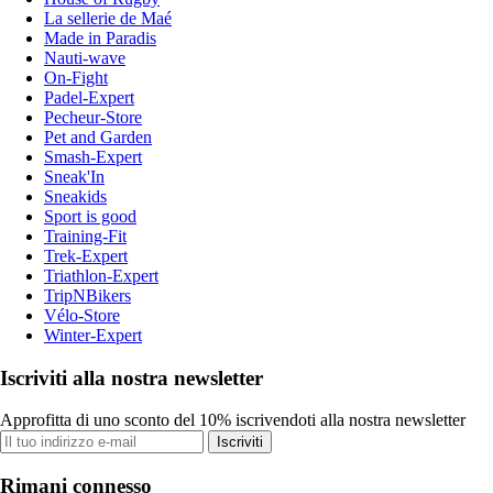
La sellerie de Maé
Made in Paradis
Nauti-wave
On-Fight
Padel-Expert
Pecheur-Store
Pet and Garden
Smash-Expert
Sneak'In
Sneakids
Sport is good
Training-Fit
Trek-Expert
Triathlon-Expert
TripNBikers
Vélo-Store
Winter-Expert
Iscriviti alla nostra newsletter
Approfitta di uno sconto del 10% iscrivendoti alla nostra newsletter
Iscriviti
Rimani connesso