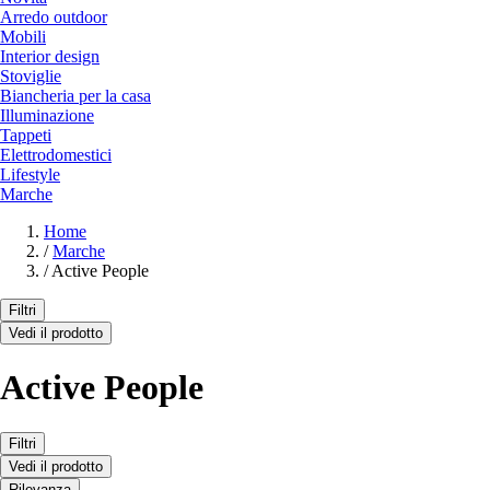
Arredo outdoor
Mobili
Interior design
Stoviglie
Biancheria per la casa
Illuminazione
Tappeti
Elettrodomestici
Lifestyle
Marche
Home
/
Marche
/
Active People
Filtri
Vedi il prodotto
Active People
Filtri
Vedi il prodotto
Rilevanza