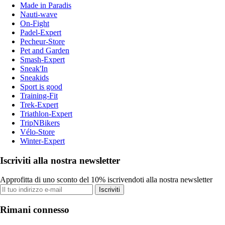
Made in Paradis
Nauti-wave
On-Fight
Padel-Expert
Pecheur-Store
Pet and Garden
Smash-Expert
Sneak'In
Sneakids
Sport is good
Training-Fit
Trek-Expert
Triathlon-Expert
TripNBikers
Vélo-Store
Winter-Expert
Iscriviti alla nostra newsletter
Approfitta di uno sconto del 10% iscrivendoti alla nostra newsletter
Iscriviti
Rimani connesso