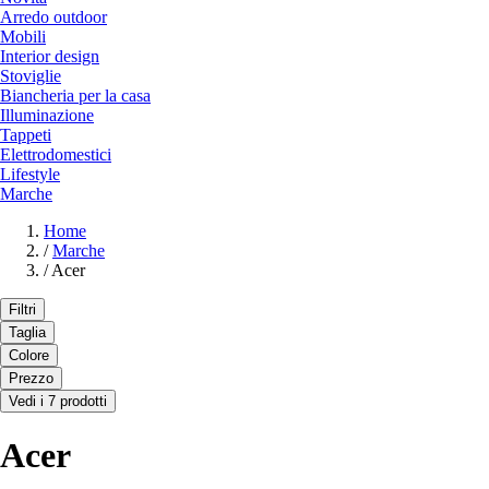
Arredo outdoor
Mobili
Interior design
Stoviglie
Biancheria per la casa
Illuminazione
Tappeti
Elettrodomestici
Lifestyle
Marche
Home
/
Marche
/
Acer
Filtri
Taglia
Colore
Prezzo
Vedi i 7 prodotti
Acer