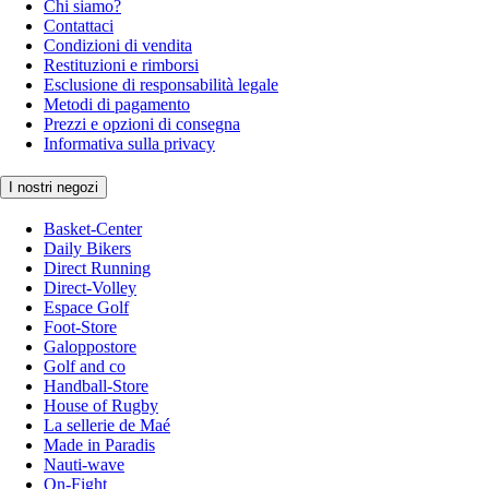
Chi siamo?
Contattaci
Condizioni di vendita
Restituzioni e rimborsi
Esclusione di responsabilità legale
Metodi di pagamento
Prezzi e opzioni di consegna
Informativa sulla privacy
I nostri negozi
Basket-Center
Daily Bikers
Direct Running
Direct-Volley
Espace Golf
Foot-Store
Galoppostore
Golf and co
Handball-Store
House of Rugby
La sellerie de Maé
Made in Paradis
Nauti-wave
On-Fight