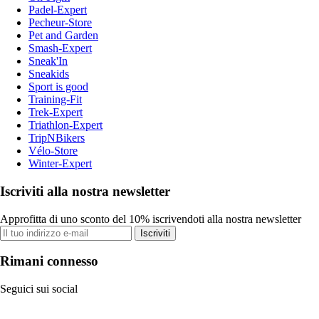
Padel-Expert
Pecheur-Store
Pet and Garden
Smash-Expert
Sneak'In
Sneakids
Sport is good
Training-Fit
Trek-Expert
Triathlon-Expert
TripNBikers
Vélo-Store
Winter-Expert
Iscriviti alla nostra newsletter
Approfitta di uno sconto del 10% iscrivendoti alla nostra newsletter
Iscriviti
Rimani connesso
Seguici sui social