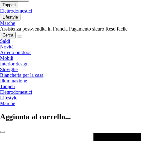
Tappeti
Elettrodomestici
Lifestyle
Marche
Assistenza post-vendita in Francia
Pagamento sicuro
Reso facile
Cerca
Saldi
Novità
Arredo outdoor
Mobili
Interior design
Stoviglie
Biancheria per la casa
Illuminazione
Tappeti
Elettrodomestici
Lifestyle
Marche
Aggiunta al carrello...