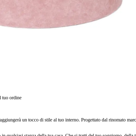
l tuo ordine
giungerà un tocco di stile al tuo interno. Progettato dal rinomato march
n qualsiasi stanza della tua casa. Che si tratti del tuo soggiorno, della