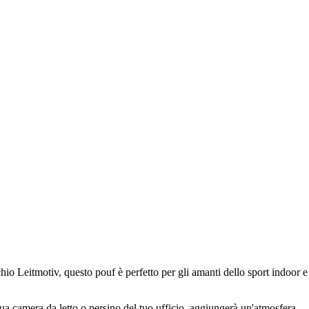
io Leitmotiv, questo pouf è perfetto per gli amanti dello sport indoor e
 tua camera da letto o persino del tuo ufficio, aggiungerà un'atmosfera