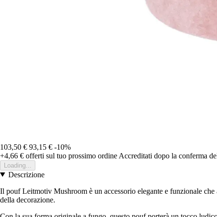
103,50 €
93,15 €
-10%
+4,66 €
offerti sul tuo prossimo ordine
Accreditati dopo la conferma de
Loading...
Descrizione
Il pouf Leitmotiv Mushroom è un accessorio elegante e funzionale che ag
della decorazione.
Con la sua forma originale a fungo, questo pouf porterà un tocco ludico i