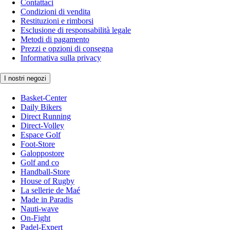
Contattaci
Condizioni di vendita
Restituzioni e rimborsi
Esclusione di responsabilità legale
Metodi di pagamento
Prezzi e opzioni di consegna
Informativa sulla privacy
I nostri negozi
Basket-Center
Daily Bikers
Direct Running
Direct-Volley
Espace Golf
Foot-Store
Galoppostore
Golf and co
Handball-Store
House of Rugby
La sellerie de Maé
Made in Paradis
Nauti-wave
On-Fight
Padel-Expert