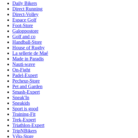
Daily Bikers
Direct Running
Direct-Volley
Espace Golf
Foot-Store
Galoppostore
Golf and co
Handball-Store
House of Rugby
La sellerie de Maé
Made in Paradis
Nauti-wave
On-Fight
Padel-Expert
Pecheur-Store
Pet and Garden
Smash-Expert
Sneak'In
Sneakids
Sport is good
Training-Fit
Trek-Expert
Triathlon-Expert
TripNBikers
Vélo-Store