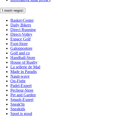
I nostri negozi
Basket-Center
Daily Bikers
Direct Running
Direct-Volley
Espace Golf
Foot-Store
Galoppostore
Golf and co
Handball-Store
House of Rugby
La sellerie de Maé
Made in Paradis
Nauti-wave
On-Fight
Padel-Expert
Pecheur-Store
Pet and Garden
Smash-Expert
Sneak'In
Sneakids
Sport is good