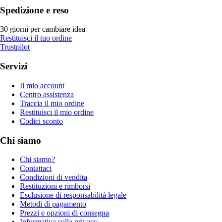
Spedizione e reso
30 giorni per cambiare idea
Restituisci il tuo ordine
Trustpilot
Servizi
Il mio account
Centro assistenza
Traccia il mio ordine
Restituisci il mio ordine
Codici sconto
Chi siamo
Chi siamo?
Contattaci
Condizioni di vendita
Restituzioni e rimborsi
Esclusione di responsabilità legale
Metodi di pagamento
Prezzi e opzioni di consegna
Informativa sulla privacy