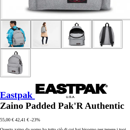
Eastpak
Zaino Padded Pak'R Authentic
55,00 €
42,41 €
-23%
Questo zaino da uomo ha tutto ciò di cui hai bisogno per tenere i tuoi