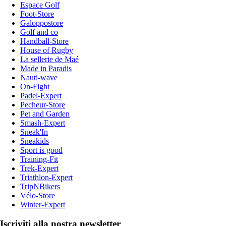
Espace Golf
Foot-Store
Galoppostore
Golf and co
Handball-Store
House of Rugby
La sellerie de Maé
Made in Paradis
Nauti-wave
On-Fight
Padel-Expert
Pecheur-Store
Pet and Garden
Smash-Expert
Sneak'In
Sneakids
Sport is good
Training-Fit
Trek-Expert
Triathlon-Expert
TripNBikers
Vélo-Store
Winter-Expert
Iscriviti alla nostra newsletter