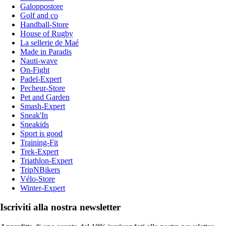
Galoppostore
Golf and co
Handball-Store
House of Rugby
La sellerie de Maé
Made in Paradis
Nauti-wave
On-Fight
Padel-Expert
Pecheur-Store
Pet and Garden
Smash-Expert
Sneak'In
Sneakids
Sport is good
Training-Fit
Trek-Expert
Triathlon-Expert
TripNBikers
Vélo-Store
Winter-Expert
Iscriviti alla nostra newsletter