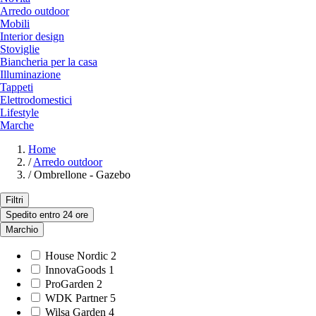
Arredo outdoor
Mobili
Interior design
Stoviglie
Biancheria per la casa
Illuminazione
Tappeti
Elettrodomestici
Lifestyle
Marche
Home
/
Arredo outdoor
/
Ombrellone - Gazebo
Filtri
Spedito entro 24 ore
Marchio
House Nordic
2
InnovaGoods
1
ProGarden
2
WDK Partner
5
Wilsa Garden
4