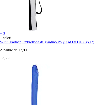
+-3
1 colori
WDK Partner
Ombrellone da giardino Poly Ard Fv D180 (x12)
A partire da
17,99 €
17,38 €