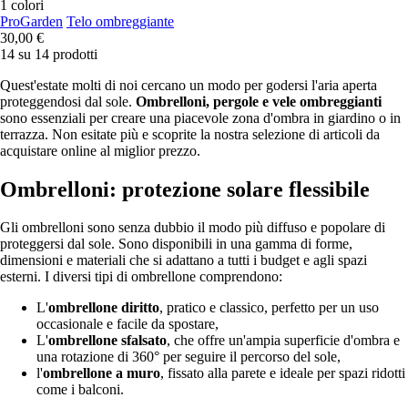
1 colori
ProGarden
Telo ombreggiante
30,00 €
14 su 14 prodotti
Quest'estate molti di noi cercano un modo per godersi l'aria aperta
proteggendosi dal sole.
Ombrelloni, pergole e vele ombreggianti
sono essenziali per creare una piacevole zona d'ombra in giardino o in
terrazza. Non esitate più e scoprite la nostra selezione di articoli da
acquistare online al miglior prezzo.
Ombrelloni: protezione solare flessibile
Gli ombrelloni sono senza dubbio il modo più diffuso e popolare di
proteggersi dal sole. Sono disponibili in una gamma di forme,
dimensioni e materiali che si adattano a tutti i budget e agli spazi
esterni. I diversi tipi di ombrellone comprendono:
L'
ombrellone diritto
, pratico e classico, perfetto per un uso
occasionale e facile da spostare,
L'
ombrellone sfalsato
, che offre un'ampia superficie d'ombra e
una rotazione di 360° per seguire il percorso del sole,
l'
ombrellone a muro
, fissato alla parete e ideale per spazi ridotti
come i balconi.