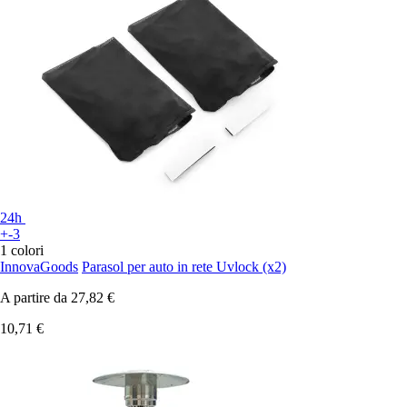
24h
+-3
1 colori
InnovaGoods
Parasol per auto in rete Uvlock (x2)
A partire da
27,82 €
10,71 €