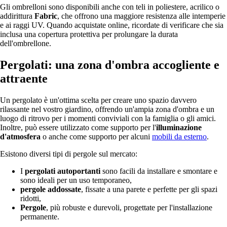
Gli ombrelloni sono disponibili anche con teli in poliestere, acrilico o
addirittura
Fabric
, che offrono una maggiore resistenza alle intemperie
e ai raggi UV. Quando acquistate online, ricordate di verificare che sia
inclusa una copertura protettiva per prolungare la durata
dell'ombrellone.
Pergolati: una zona d'ombra accogliente e
attraente
Un pergolato è un'ottima scelta per creare uno spazio davvero
rilassante nel vostro giardino, offrendo un'ampia zona d'ombra e un
luogo di ritrovo per i momenti conviviali con la famiglia o gli amici.
Inoltre, può essere utilizzato come supporto per l'
illuminazione
d'atmosfera
o anche come supporto per alcuni
mobili da esterno
.
Esistono diversi tipi di pergole sul mercato:
I
pergolati autoportanti
sono facili da installare e smontare e
sono ideali per un uso temporaneo,
pergole addossate
, fissate a una parete e perfette per gli spazi
ridotti,
Pergole
, più robuste e durevoli, progettate per l'installazione
permanente.