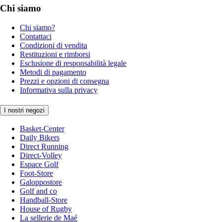
Chi siamo
Chi siamo?
Contattaci
Condizioni di vendita
Restituzioni e rimborsi
Esclusione di responsabilità legale
Metodi di pagamento
Prezzi e opzioni di consegna
Informativa sulla privacy
I nostri negozi
Basket-Center
Daily Bikers
Direct Running
Direct-Volley
Espace Golf
Foot-Store
Galoppostore
Golf and co
Handball-Store
House of Rugby
La sellerie de Maé