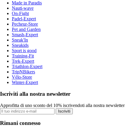
Made in Paradis
Nauti-wave
On-Fight
Padel-Expert
Pecheur-Store
Pet and Garden
Smash-Expert
Sneak'In
Sneakids
Sport is good
Training-Fit
Trek-Expert
Triathlon-Expert
TripNBikers
Vélo-Store
Winter-Expert
Iscriviti alla nostra newsletter
Approfitta di uno sconto del 10% iscrivendoti alla nostra newsletter
Iscriviti
Rimani connesso