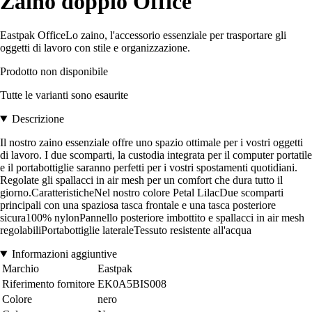
Zaino doppio Office
Eastpak OfficeLo zaino, l'accessorio essenziale per trasportare gli
oggetti di lavoro con stile e organizzazione.
Prodotto non disponibile
Tutte le varianti sono esaurite
Descrizione
Il nostro zaino essenziale offre uno spazio ottimale per i vostri oggetti
di lavoro. I due scomparti, la custodia integrata per il computer portatile
e il portabottiglie saranno perfetti per i vostri spostamenti quotidiani.
Regolate gli spallacci in air mesh per un comfort che dura tutto il
giorno.CaratteristicheNel nostro colore Petal LilacDue scomparti
principali con una spaziosa tasca frontale e una tasca posteriore
sicura100% nylonPannello posteriore imbottito e spallacci in air mesh
regolabiliPortabottiglie lateraleTessuto resistente all'acqua
Informazioni aggiuntive
Marchio
Eastpak
Riferimento fornitore
EK0A5BIS008
Colore
nero