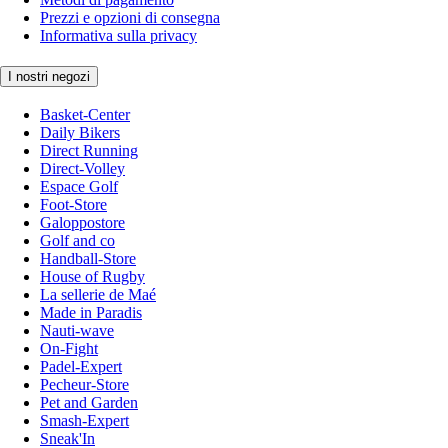
Prezzi e opzioni di consegna
Informativa sulla privacy
I nostri negozi
Basket-Center
Daily Bikers
Direct Running
Direct-Volley
Espace Golf
Foot-Store
Galoppostore
Golf and co
Handball-Store
House of Rugby
La sellerie de Maé
Made in Paradis
Nauti-wave
On-Fight
Padel-Expert
Pecheur-Store
Pet and Garden
Smash-Expert
Sneak'In