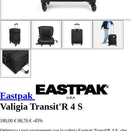
Eastpak
Valigia Transit'R 4 S
180,00 €
98,76 €
-45%
Ottimizza i tuoi spostamenti con la valigia Eastpak Transit'R 4 S, che