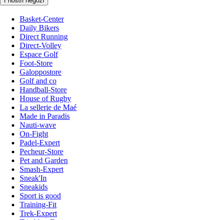
I nostri negozi
Basket-Center
Daily Bikers
Direct Running
Direct-Volley
Espace Golf
Foot-Store
Galoppostore
Golf and co
Handball-Store
House of Rugby
La sellerie de Maé
Made in Paradis
Nauti-wave
On-Fight
Padel-Expert
Pecheur-Store
Pet and Garden
Smash-Expert
Sneak'In
Sneakids
Sport is good
Training-Fit
Trek-Expert