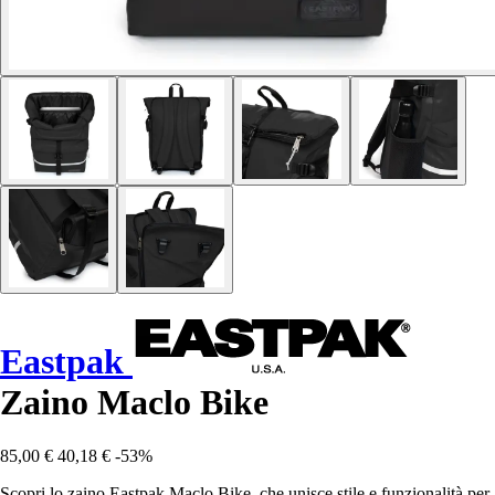
Eastpak
Zaino Maclo Bike
85,00 €
40,18 €
-53%
Scopri lo zaino Eastpak Maclo Bike, che unisce stile e funzionalità per