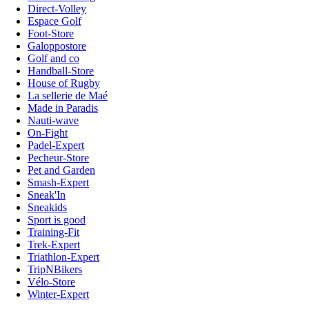
Direct-Volley
Espace Golf
Foot-Store
Galoppostore
Golf and co
Handball-Store
House of Rugby
La sellerie de Maé
Made in Paradis
Nauti-wave
On-Fight
Padel-Expert
Pecheur-Store
Pet and Garden
Smash-Expert
Sneak'In
Sneakids
Sport is good
Training-Fit
Trek-Expert
Triathlon-Expert
TripNBikers
Vélo-Store
Winter-Expert