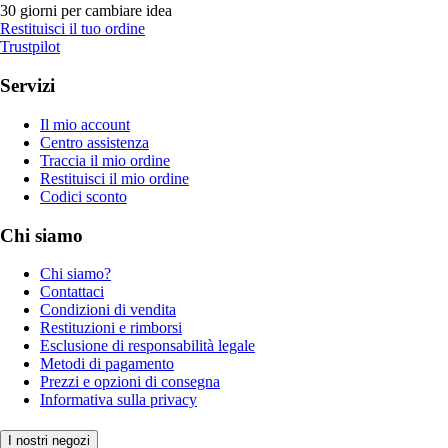
30 giorni per cambiare idea
Restituisci il tuo ordine
Trustpilot
Servizi
Il mio account
Centro assistenza
Traccia il mio ordine
Restituisci il mio ordine
Codici sconto
Chi siamo
Chi siamo?
Contattaci
Condizioni di vendita
Restituzioni e rimborsi
Esclusione di responsabilità legale
Metodi di pagamento
Prezzi e opzioni di consegna
Informativa sulla privacy
I nostri negozi