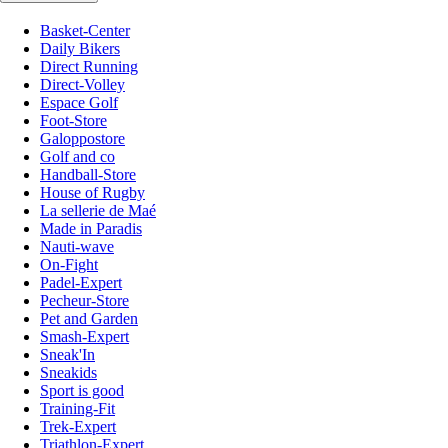
Basket-Center
Daily Bikers
Direct Running
Direct-Volley
Espace Golf
Foot-Store
Galoppostore
Golf and co
Handball-Store
House of Rugby
La sellerie de Maé
Made in Paradis
Nauti-wave
On-Fight
Padel-Expert
Pecheur-Store
Pet and Garden
Smash-Expert
Sneak'In
Sneakids
Sport is good
Training-Fit
Trek-Expert
Triathlon-Expert