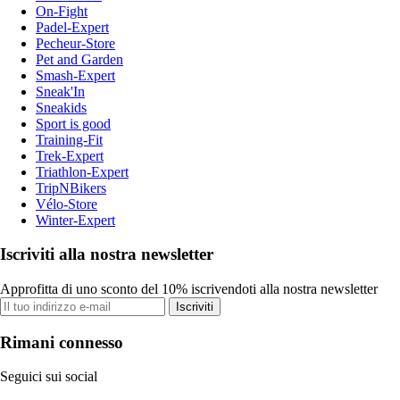
On-Fight
Padel-Expert
Pecheur-Store
Pet and Garden
Smash-Expert
Sneak'In
Sneakids
Sport is good
Training-Fit
Trek-Expert
Triathlon-Expert
TripNBikers
Vélo-Store
Winter-Expert
Iscriviti alla nostra newsletter
Approfitta di uno sconto del 10% iscrivendoti alla nostra newsletter
Iscriviti
Rimani connesso
Seguici sui social