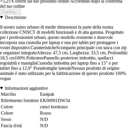
+5,25 €
offerti sul tuo prossimo ordine
Accreditati dopo la conferma
del tuo ordine
Loading...
Descrizione
Il nostro zaino urbano di medie dimensioni fa parte della nostra
collezione CNNCT di modelli funzionali e di alta gamma. Progettato
per i professionisti urbani, questo modello resistente e durevole
incorpora una custodia per laptop e una per tablet per proteggere i
vostri dispositivi.CaratteristicheScomparto principale con tasca con zip
e organizer integratoAltezza: 47,5 cm, Larghezza: 33,5 cm, Profondità:
18,5 cm100% PoliesterePannello posteriore imbottito, spallacci
regolabili e manigliaCustodia imbottita per laptop fino a 15" e per
tablet fino a 12,9" Portabottiglie lateraleNessun prodotto di origine
animale è stato utilizzato per la fabbricazione di questo prodotto 100%
vegan
Informazioni aggiuntive
Marchio
Eastpak
Riferimento fornitore
EK00091DW34
Colore
cnnct bordeaux
Colore
Rosso
Sesso
N/D
Fascia d'età
N/D