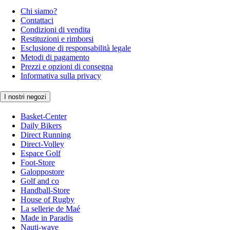
Chi siamo?
Contattaci
Condizioni di vendita
Restituzioni e rimborsi
Esclusione di responsabilità legale
Metodi di pagamento
Prezzi e opzioni di consegna
Informativa sulla privacy
I nostri negozi
Basket-Center
Daily Bikers
Direct Running
Direct-Volley
Espace Golf
Foot-Store
Galoppostore
Golf and co
Handball-Store
House of Rugby
La sellerie de Maé
Made in Paradis
Nauti-wave