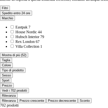
Filtri
Spedito entro 24 ore
Marchio
Eastpak
7
House Nordic
44
Hubsch Interior
79
Rex London
67
Villa Collection
1
Mostra di più
(52)
Taglia
Colore
Tipo di prodotto
Sesso
Sport
Prezzo
Vedi i 702 prodotti
Rilevanza
Rilevanza
Prezzo crescente
Prezzo decrescente
Sconto
702 prodotti