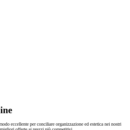
line
 modo eccellente per conciliare organizzazione ed estetica nei nostri
igliori offerte ai prezzi più competitivi.