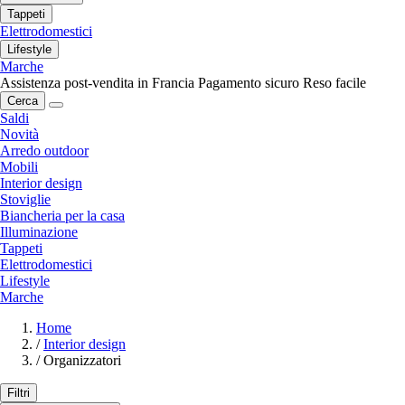
Tappeti
Elettrodomestici
Lifestyle
Marche
Assistenza post-vendita in Francia
Pagamento sicuro
Reso facile
Cerca
Saldi
Novità
Arredo outdoor
Mobili
Interior design
Stoviglie
Biancheria per la casa
Illuminazione
Tappeti
Elettrodomestici
Lifestyle
Marche
Home
/
Interior design
/
Organizzatori
Filtri