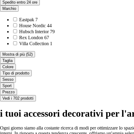
Spedito entro 24 ore
Marchio
Eastpak
7
House Nordic
44
Hubsch Interior
79
Rex London
67
Villa Collection
1
Mostra di più
(52)
Taglia
Colore
Tipo di prodotto
Sesso
Sport
Prezzo
Vedi i 702 prodotti
i tuoi accessori decorativi per l'
Ogni giorno siamo alla costante ricerca di modi per ottimizzare lo spazi
interni. In risposta a questa tendenza crescente, offriamo un'ampia selezi