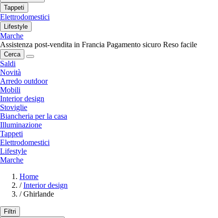
Tappeti
Elettrodomestici
Lifestyle
Marche
Assistenza post-vendita in Francia
Pagamento sicuro
Reso facile
Cerca
Saldi
Novità
Arredo outdoor
Mobili
Interior design
Stoviglie
Biancheria per la casa
Illuminazione
Tappeti
Elettrodomestici
Lifestyle
Marche
Home
/
Interior design
/
Ghirlande
Filtri