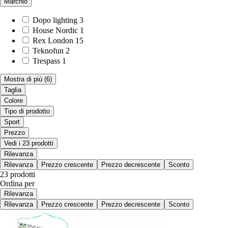
Marchio
Dopo lighting
3
House Nordic
1
Rex London
15
Teknofun
2
Trespass
1
Mostra di più
(6)
Taglia
Colore
Tipo di prodotto
Sport
Prezzo
Vedi i 23 prodotti
Rilevanza
Rilevanza
Prezzo crescente
Prezzo decrescente
Sconto
23 prodotti
Ordina per
Rilevanza
Rilevanza
Prezzo crescente
Prezzo decrescente
Sconto