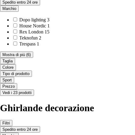
Spedito entro 24 ore
Marchio
Dopo lighting
3
House Nordic
1
Rex London
15
Teknofun
2
Trespass
1
Mostra di più
(6)
Taglia
Colore
Tipo di prodotto
Sport
Prezzo
Vedi i 23 prodotti
Ghirlande decorazione
Filtri
Spedito entro 24 ore