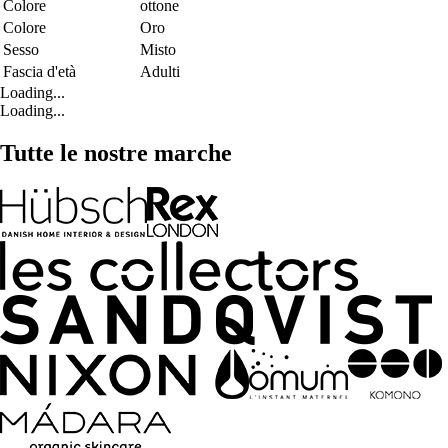
Colore
ottone
Colore
Oro
Sesso
Misto
Fascia d'età
Adulti
Loading...
Loading...
Tutte le nostre marche