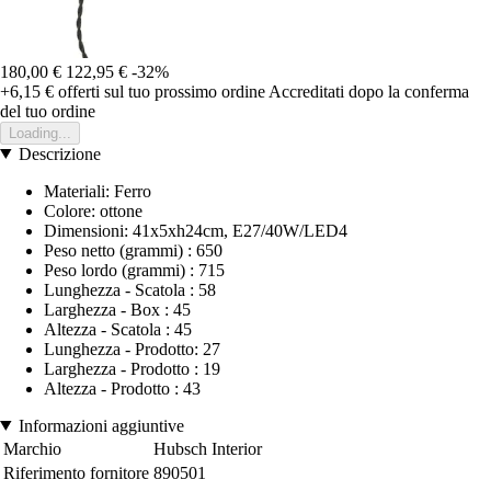
180,00 €
122,95 €
-32%
+6,15 €
offerti sul tuo prossimo ordine
Accreditati dopo la conferma
del tuo ordine
Loading...
Descrizione
Materiali: Ferro
Colore: ottone
Dimensioni: 41x5xh24cm, E27/40W/LED4
Peso netto (grammi) : 650
Peso lordo (grammi) : 715
Lunghezza - Scatola : 58
Larghezza - Box : 45
Altezza - Scatola : 45
Lunghezza - Prodotto: 27
Larghezza - Prodotto : 19
Altezza - Prodotto : 43
Informazioni aggiuntive
Marchio
Hubsch Interior
Riferimento fornitore
890501