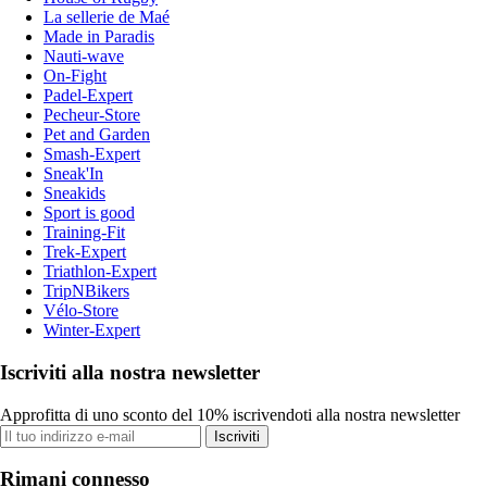
La sellerie de Maé
Made in Paradis
Nauti-wave
On-Fight
Padel-Expert
Pecheur-Store
Pet and Garden
Smash-Expert
Sneak'In
Sneakids
Sport is good
Training-Fit
Trek-Expert
Triathlon-Expert
TripNBikers
Vélo-Store
Winter-Expert
Iscriviti alla nostra newsletter
Approfitta di uno sconto del 10% iscrivendoti alla nostra newsletter
Iscriviti
Rimani connesso