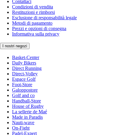
Contattaci
Condizioni di vendita
Restituzioni e rimborsi
Esclusione di responsabilità legale
Metodi di pagamento
Prezzi e opzioni di consegna
Informativa sulla privacy
I nostri negozi
Basket-Center
Daily Bikers
Direct Running
Direct-Volley
Espace Golf
Foot-Store
Galoppostore
Golf and co
Handball-Store
House of Rugby
La sellerie de Maé
Made in Paradis
Nauti-wave
On-Fight
Padel-Expert