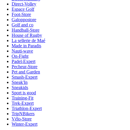
Direct-Volley
Espace Golf
Foot-Store
Galoppostore
Golf and co
Handball-Store
House of Rugby
La sellerie de Maé
Made in Paradis
Nauti-wave
On-Fight
Padel-Expert
Pecheur-Store
Pet and Garden
Smash-Expert
Sneak'In
Sneakids
Sport is good
Training-Fit
Trek-Expert
Triathlon-Expert
TripNBikers
Vélo-Store
Winter-Expert