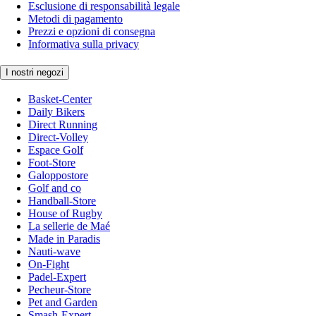
Esclusione di responsabilità legale
Metodi di pagamento
Prezzi e opzioni di consegna
Informativa sulla privacy
I nostri negozi
Basket-Center
Daily Bikers
Direct Running
Direct-Volley
Espace Golf
Foot-Store
Galoppostore
Golf and co
Handball-Store
House of Rugby
La sellerie de Maé
Made in Paradis
Nauti-wave
On-Fight
Padel-Expert
Pecheur-Store
Pet and Garden
Smash-Expert